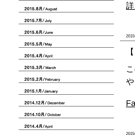
詳
201
【
こ
や
F
201