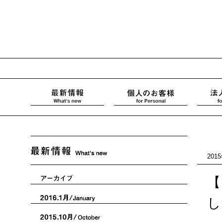
201
【
し