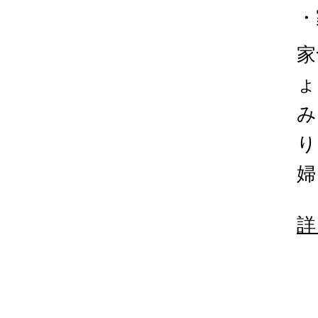
・
家
ょ
み
り
婦
詳