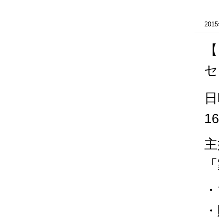
201
【
セ
日
16
主
「
・
・