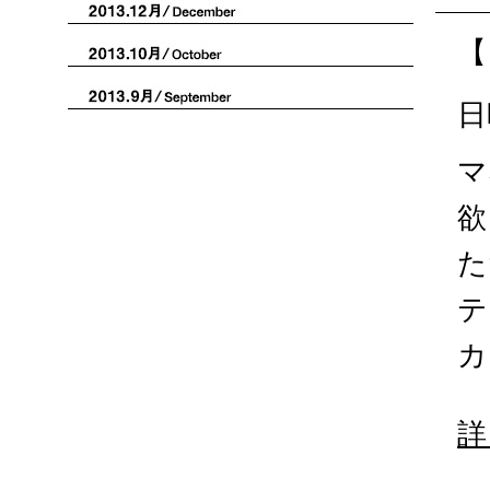
【
日
マ
欲
た
テ
カ
詳