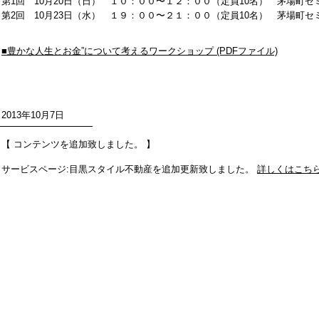
第1回 10月20日（日） １０：００〜１２：００（定員10名） 茅場町セ
第2回 10月23日（水） １９：００〜２１：００（定員10名） 茅場町セ
■豊かな人生とお金”について考えるワークショップ (PDFファイル)
2013年10月7日
【 コンテンツを追加致しました。 】
サービスページ:目黒スタイル不動産を追加更新致しました。
詳しくはこちら