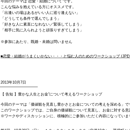
今回のテーマは”恋愛・結婚について”です。
こんな悩みを抱えている方にオススメです。
「出逢いの場はあるがいい人に巡り逢えない」
「どうしても条件で選んでしまう」
「好きな人に素直になれない／緊張してしまう」
「相手に気に入られようと頑張りすぎてしまう」
※参加にあたり、既婚・未婚は問いません
■恋愛・結婚がうまくいかない・・・と悩む人のためのワークショップ (JPE
2013年10月7日
【 告知 】豊かな人生とお金”について考えるワークショップ
今回のテーマは「価値観を見直し豊かさとお金についての考えを深める」で
このワークショップでは、ご自身の価値観について見直し、お金に対する意
※ワークやディスカッションに、積極的にご参加いただく内容になっていま