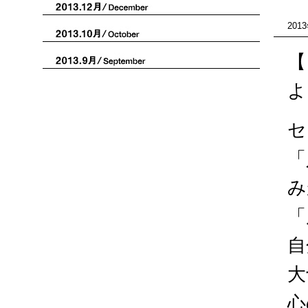
201
【
よ
セ
「
み
「
自
大
心