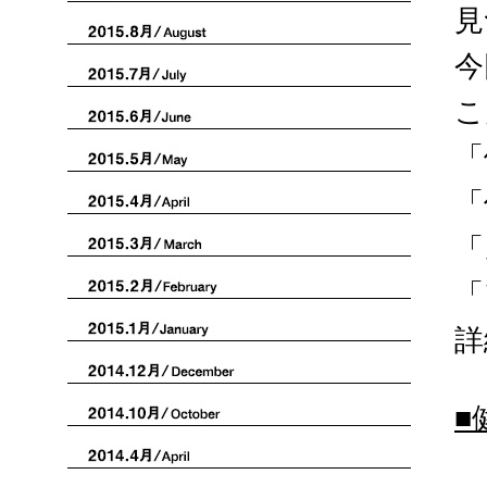
見
今
こ
「
「
「
「
詳
■