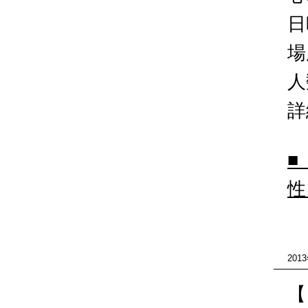
日
場
人
詳
■
性
201
【