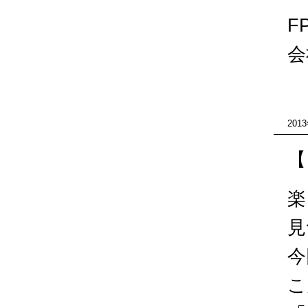
F
会
201
【
楽
見
今
こ